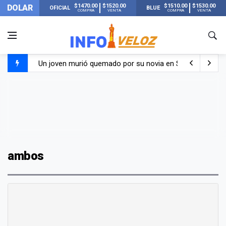
$1470.00
$1520.00
$1510.00
$1530.00
DOLAR
OFICIAL
BLUE
COMPRA
VENTA
COMPRA
VENTA
Un joven murió quemado por su novia en San Luis: pasó s
Franco Colapinto contó que le robaron durante sus vacaci
El Senado dio media sanción a la ley de Inviolabilidad de
Nueva publicación de Candela Arizaga tras el escándal
ambos