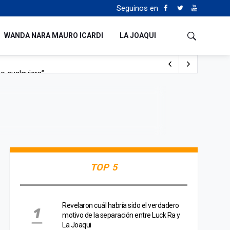
Seguinos en
WANDA NARA MAURO ICARDI
LA JOAQUI
o cualquiera”
Tierras
TOP 5
Revelaron cuál habría sido el verdadero
motivo de la separación entre Luck Ra y
La Joaqui