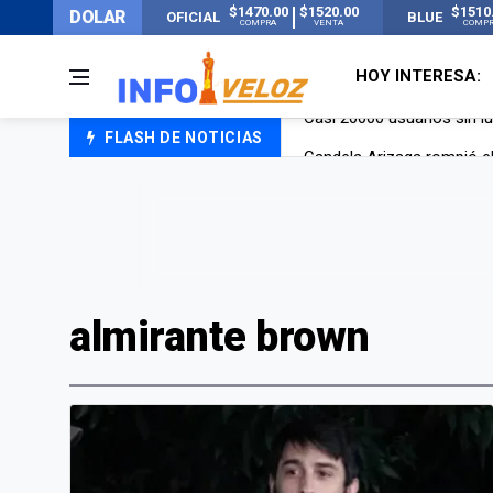
$1470.00
$1520.00
$1510
DOLAR
OFICIAL
BLUE
COMPRA
VENTA
COMP
HOY INTERESA:
FLASH DE NOTICIAS
Candela Arizaga rompió el
La ANMAT prohibió dos c
La oposición marcha al Co
Casi 20000 usuarios sin l
almirante brown