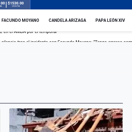
.00
$1530.00
RA
VENTA
FACUNDO MOYANO
CANDELA ARIZAGA
PAPA LEÓN XIV
 silencio tras el incidente con Facundo Moyano: “Tengo errores com
remas para dolores musculares de una conocida marca
ngreso contra el Gobierno por su proyecto para modificar la ley de 
uz en el AMBA por el temporal