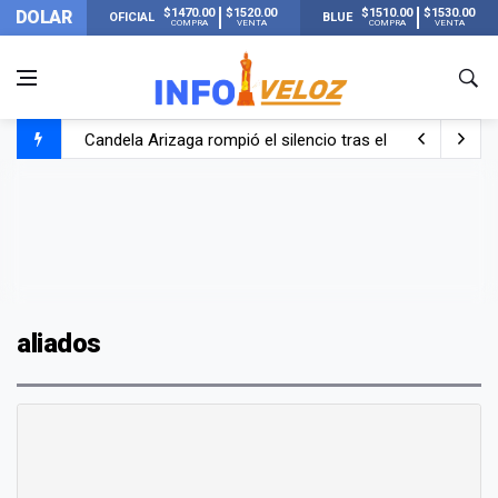
$1470.00
$1520.00
$1510.00
$1530.00
DOLAR
OFICIAL
BLUE
COMPRA
VENTA
COMPRA
VENTA
Candela Arizaga rompió el silencio tras el incidente c
La ANMAT prohibió dos cremas para dolores musculare
La oposición marcha al Congreso contra el Gobierno por 
Casi 20000 usuarios sin luz en el AMBA por el temporal
aliados