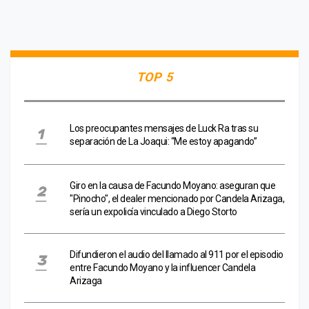
TOP 5
Los preocupantes mensajes de Luck Ra tras su
separación de La Joaqui: “Me estoy apagando”
Giro en la causa de Facundo Moyano: aseguran que
"Pinocho", el dealer mencionado por Candela Arizaga,
sería un expolicía vinculado a Diego Storto
Difundieron el audio del llamado al 911 por el episodio
entre Facundo Moyano y la influencer Candela
Arizaga