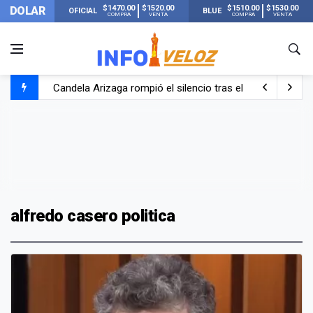
$1470.00
$1520.00
$1510.00
$1530.00
DOLAR
OFICIAL
BLUE
COMPRA
VENTA
COMPRA
VENTA
Candela Arizaga rompió el silencio tras el incidente c
La ANMAT prohibió dos cremas para dolores musculare
La oposición marcha al Congreso contra el Gobierno por 
Casi 20000 usuarios sin luz en el AMBA por el temporal
alfredo casero politica