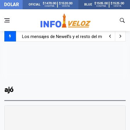
$1470.00
$1520.00
$1505.00
$1525.00
DOLAR
OFICIAL
BLUE
COMPRA
VENTA
COMPRA
VENTA
Los mensajes de Newell’s y el resto del mundo del fútbo
Murió Jorge Messi, el papá de Lionel Messi
Murió Jorge Messi, el hombre que acompañó a Lionel de
ajó