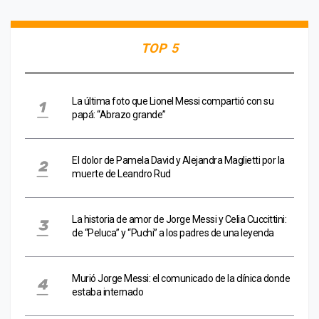
TOP 5
La última foto que Lionel Messi compartió con su
papá: “Abrazo grande”
El dolor de Pamela David y Alejandra Maglietti por la
muerte de Leandro Rud
La historia de amor de Jorge Messi y Celia Cuccittini:
de “Peluca” y “Puchi” a los padres de una leyenda
Murió Jorge Messi: el comunicado de la clínica donde
estaba internado