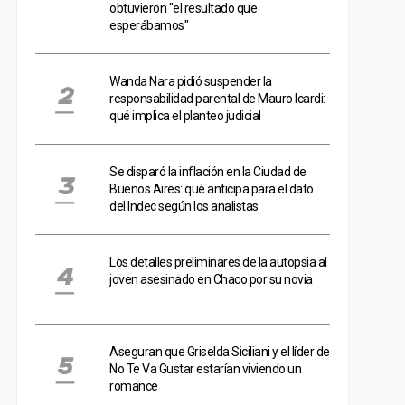
obtuvieron "el resultado que
esperábamos"
Wanda Nara pidió suspender la
responsabilidad parental de Mauro Icardi:
qué implica el planteo judicial
Se disparó la inflación en la Ciudad de
Buenos Aires: qué anticipa para el dato
del Indec según los analistas
Los detalles preliminares de la autopsia al
joven asesinado en Chaco por su novia
Aseguran que Griselda Siciliani y el líder de
No Te Va Gustar estarían viviendo un
romance