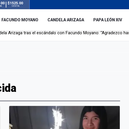
.00
$1525.00
RA
VENTA
FACUNDO MOYANO
CANDELA ARIZAGA
PAPA LEÓN XIV
r su novia en San Luis: pasó seis días de agonía tras ser rociado 
 le robaron durante sus vacaciones en Italia: “Espero que los que s
n a la ley de Inviolabilidad de la Propiedad Privada, sin el capítulo 
dela Arizaga tras el escándalo con Facundo Moyano: “Agradezco ha
cida