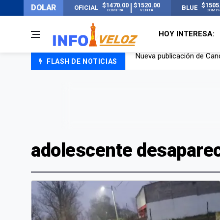
$1470.00
$1520.00
$1505
DOLAR
OFICIAL
BLUE
COMPRA
VENTA
COMP
HOY INTERESA:
FLASH DE NOTICIAS
Un joven murió quemado po
Franco Colapinto contó que
El Senado dio media sanció
Nueva publicación de Can
adolescente desapare