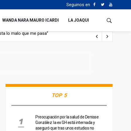
Seguinos en
WANDA NARA MAURO ICARDI
LA JOAQUI
con nafta y prendido fuego
e lo adueñaron lo disfruten”
de Manejo del Fuego
sta lo malo que me pasa”
TOP 5
Preocupación por la salud de Denisse
González: la ex GH está internada y
aseguró que tras unos estudios no