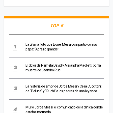
TOP 5
La última foto que Lionel Messi compartió con su
papá: “Abrazo grande”
El dolor de Pamela David y Alejandra Maglietti por la
muerte de Leandro Rud
La historia de amor de Jorge Messi y Celia Cuccittini:
de “Peluca” y “Puchi” a los padres de una leyenda
Murió Jorge Messi: el comunicado de la clínica donde
estaba internado