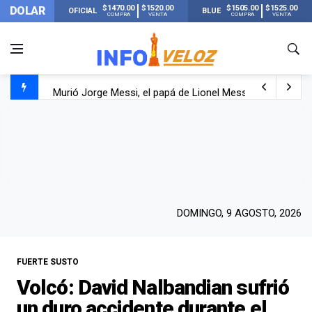
$1470.00
$1520.00
$1505.00
$1525.00
DOLAR
OFICIAL
BLUE
COMPRA
VENTA
COMPRA
VENTA
Murió Jorge Messi, el papá de Lionel Messi
Murió Jorge Messi, el hombre que acompañó a Lionel de
Los mensajes de Newell’s y el resto del mundo del fútbo
DOMINGO, 9 AGOSTO, 2026
FUERTE SUSTO
Volcó: David Nalbandian sufrió
un duro accidente durante el