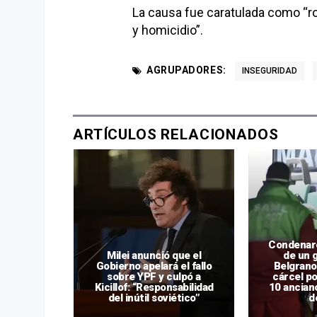
La causa fue caratulada como “r
y homicidio”.
AGRUPADORES:
INSEGURIDAD
ARTÍCULOS RELACIONADOS
Condenaro
ani y Mola
Milei anunció que el
de un g
isión
Gobierno apelará el fallo
Belgrano
e CFK y
sobre YPF y culpó a
cárcel po
ya a una
Kicillof: “Responsabilidad
10 ancian
ivilegio”
del inútil soviético”
d