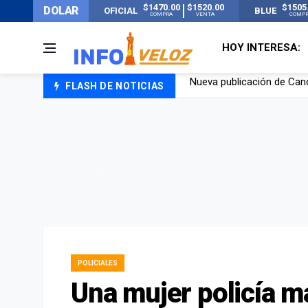
$1470.00
$1520.00
$1505
DOLAR
OFICIAL
BLUE
COMPRA
VENTA
COMP
HOY INTERESA:
FLASH DE NOTICIAS
Un joven murió quemado po
Franco Colapinto contó que
El Senado dio media sanció
Nueva publicación de Can
POLICIALES
Una mujer policía m