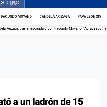
.00
$1525.00
RA
VENTA
FACUNDO MOYANO
CANDELA ARIZAGA
PAPA LEÓN XIV
r su novia en San Luis: pasó seis días de agonía tras ser rociado 
 le robaron durante sus vacaciones en Italia: “Espero que los que s
n a la ley de Inviolabilidad de la Propiedad Privada, sin el capítulo 
dela Arizaga tras el escándalo con Facundo Moyano: “Agradezco ha
ató a un ladrón de 15