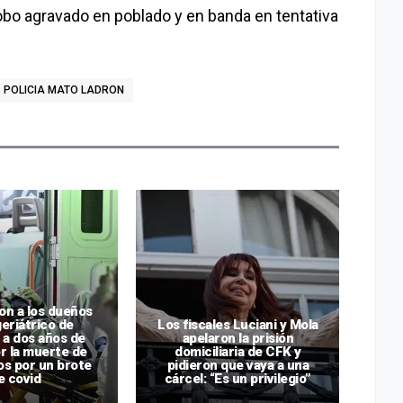
obo agravado en poblado y en banda en tentativa
POLICIA MATO LADRON
n a los dueños
eriátrico de
Los fiscales Luciani y Mola
 a dos años de
apelaron la prisión
Go
r la muerte de
domiciliaria de CFK y
os por un brote
pidieron que vaya a una
Kic
e covid
cárcel: “Es un privilegio”