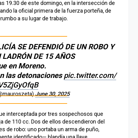
las 19.30 de este domingo, en la intersección de
ando la oficial primera de la fuerza porteña, de
 rumbo a su lugar de trabajo.
LICÍA SE DEFENDIÓ DE UN ROBO Y
 LADRÓN DE 15 AÑOS
Fue en Moreno.
an las detonaciones
pic.twitter.com/
V5ZjGyOfqB
(@mauroszeta)
June 30, 2025
fue interceptada por tres sospechosos que
ja de 110 cc. Dos de ellos descendieron del
es de robo: uno portaba un arma de puño,
ente identificado— blandía una llave