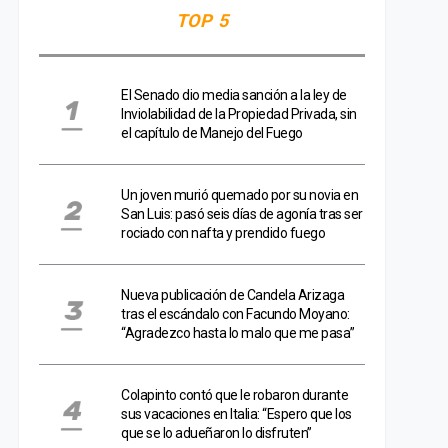
TOP 5
El Senado dio media sanción a la ley de
Inviolabilidad de la Propiedad Privada, sin
el capítulo de Manejo del Fuego
Un joven murió quemado por su novia en
San Luis: pasó seis días de agonía tras ser
rociado con nafta y prendido fuego
Nueva publicación de Candela Arizaga
tras el escándalo con Facundo Moyano:
“Agradezco hasta lo malo que me pasa”
Colapinto contó que le robaron durante
sus vacaciones en Italia: “Espero que los
que se lo adueñaron lo disfruten”