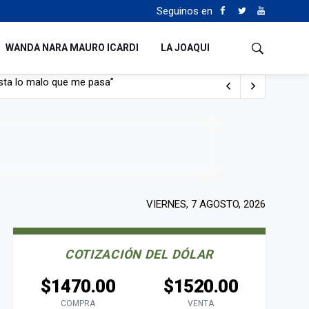
Seguinos en
WANDA NARA MAURO ICARDI
LA JOAQUI
con nafta y prendido fuego
e lo adueñaron lo disfruten”
de Manejo del Fuego
sta lo malo que me pasa”
VIERNES, 7 AGOSTO, 2026
COTIZACIÓN DEL DÓLAR
$1470.00
$1520.00
COMPRA
VENTA