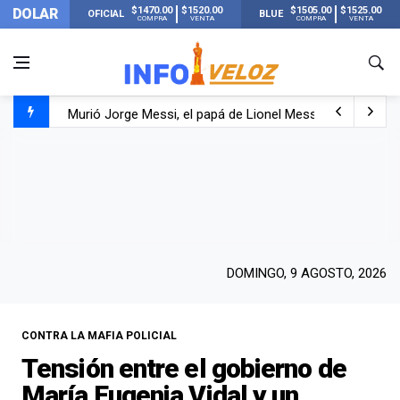
$1470.00
$1520.00
$1505.00
$1525.00
DOLAR
OFICIAL
BLUE
COMPRA
VENTA
COMPRA
VENTA
Murió Jorge Messi, el papá de Lionel Messi
Murió Jorge Messi, el hombre que acompañó a Lionel de
Los mensajes de Newell’s y el resto del mundo del fútbo
DOMINGO, 9 AGOSTO, 2026
CONTRA LA MAFIA POLICIAL
Tensión entre el gobierno de
María Eugenia Vidal y un