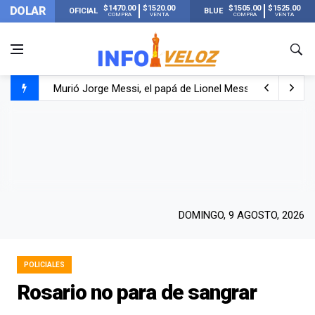
$1470.00
$1520.00
$1505.00
$1525.00
DOLAR
OFICIAL
BLUE
COMPRA
VENTA
COMPRA
VENTA
Murió Jorge Messi, el papá de Lionel Messi
Murió Jorge Messi, el hombre que acompañó a Lionel de
Los mensajes de Newell’s y el resto del mundo del fútbo
DOMINGO, 9 AGOSTO, 2026
POLICIALES
Rosario no para de sangrar