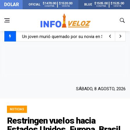
$1470.00
$1520.00
$1505.00
$1525.00
DOLAR
OFICIAL
BLUE
COMPRA
VENTA
COMPRA
VENTA
Un joven murió quemado por su novia en San Luis: pasó s
Franco Colapinto contó que le robaron durante sus vacaci
El Senado dio media sanción a la ley de Inviolabilidad de
Nueva publicación de Candela Arizaga tras el escándal
SÁBADO, 8 AGOSTO, 2026
NOTICIAS
Restringen vuelos hacia
Estados Unidos, Europa, Brasil