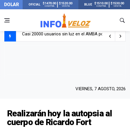
$1470.00
$1520.00
$1510.00
$1530.00
DOLAR
OFICIAL
BLUE
COMPRA
VENTA
COMPRA
VENTA
Casi 20000 usuarios sin luz en el AMBA por el temporal
Candela Arizaga rompió el silencio tras el incidente c
La ANMAT prohibió dos cremas para dolores musculare
La oposición marcha al Congreso contra el Gobierno por 
VIERNES, 7 AGOSTO, 2026
Realizarán hoy la autopsia al
cuerpo de Ricardo Fort