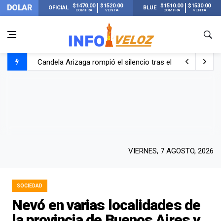
$1470.00
$1520.00
$1510.00
$1530.00
DOLAR
OFICIAL
BLUE
COMPRA
VENTA
COMPRA
VENTA
Candela Arizaga rompió el silencio tras el incidente c
La ANMAT prohibió dos cremas para dolores musculare
La oposición marcha al Congreso contra el Gobierno por 
Casi 20000 usuarios sin luz en el AMBA por el temporal
VIERNES, 7 AGOSTO, 2026
SOCIEDAD
Nevó en varias localidades de
la provincia de Buenos Aires y