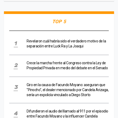
TOP 5
Revelaron cuál habría sido el verdadero motivo de la
separación entre Luck Ra y La Joaqui
Crece la marcha frente al Congreso contra la Ley de
Propiedad Privada en medio del debate en el Senado
Giro en la causa de Facundo Moyano: aseguran que
"Pinocho", el dealer mencionado por Candela Arizaga,
sería un expolicía vinculado a Diego Storto
Difundieron el audio del llamado al 911 por el episodio
entre Facundo Moyano y la influencer Candela