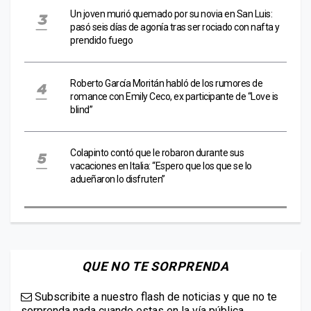
Un joven murió quemado por su novia en San Luis:
pasó seis días de agonía tras ser rociado con nafta y
prendido fuego
Roberto García Moritán habló de los rumores de
romance con Emily Ceco, ex participante de “Love is
blind”
Colapinto contó que le robaron durante sus
vacaciones en Italia: “Espero que los que se lo
adueñaron lo disfruten”
QUE NO TE SORPRENDA
Subscribite a nuestro flash de noticias y que no te
sorprenda nada cuando estas en la vía pública.