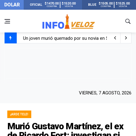
$1470.00
$1520.00
$1505.00
$1525.00
DOLAR
OFICIAL
BLUE
COMPRA
VENTA
COMPRA
VENTA
Un joven murió quemado por su novia en San Luis: pasó s
Franco Colapinto contó que le robaron durante sus vacaci
El Senado dio media sanción a la ley de Inviolabilidad de
Nueva publicación de Candela Arizaga tras el escándal
VIERNES, 7 AGOSTO, 2026
¡ARDE TELE!
Murió Gustavo Martínez, el ex
de Ricardo Fort: investigan si