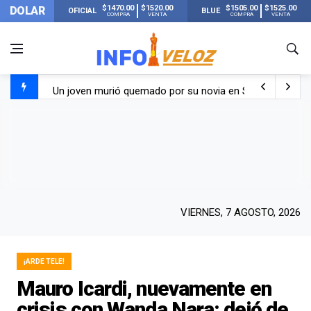
$1470.00
$1520.00
$1505.00
$1525.00
DOLAR
OFICIAL
BLUE
COMPRA
VENTA
COMPRA
VENTA
Un joven murió quemado por su novia en San Luis: pasó s
Franco Colapinto contó que le robaron durante sus vacaci
El Senado dio media sanción a la ley de Inviolabilidad de
Nueva publicación de Candela Arizaga tras el escándal
VIERNES, 7 AGOSTO, 2026
¡ARDE TELE!
Mauro Icardi, nuevamente en
crisis con Wanda Nara: dejó de