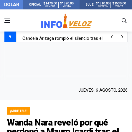
$1470.00
$1520.00
$1510.00
$1530.00
DOLAR
OFICIAL
BLUE
COMPRA
VENTA
COMPRA
VENTA
Candela Arizaga rompió el silencio tras el incidente c
La ANMAT prohibió dos cremas para dolores musculare
La oposición marcha al Congreso contra el Gobierno por 
Casi 20000 usuarios sin luz en el AMBA por el temporal
JUEVES, 6 AGOSTO, 2026
¡ARDE TELE!
Wanda Nara reveló por qué
perdonó a Mauro Icardi tras el