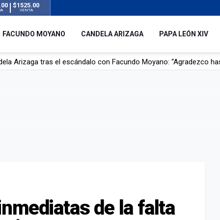
.00
$1525.00
RA
VENTA
FACUNDO MOYANO
CANDELA ARIZAGA
PAPA LEÓN XIV
r su novia en San Luis: pasó seis días de agonía tras ser rociado 
 le robaron durante sus vacaciones en Italia: “Espero que los que s
n a la ley de Inviolabilidad de la Propiedad Privada, sin el capítulo 
dela Arizaga tras el escándalo con Facundo Moyano: “Agradezco ha
nmediatas de la falta