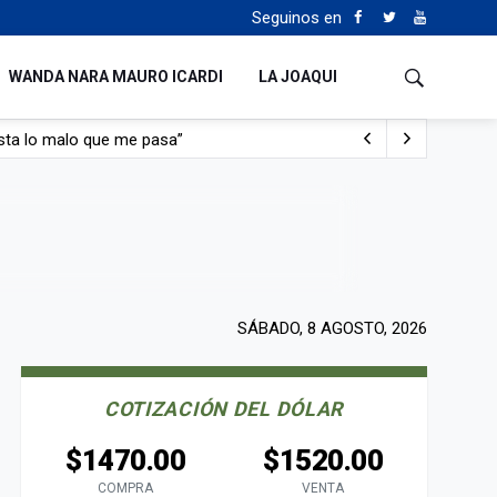
Seguinos en
WANDA NARA MAURO ICARDI
LA JOAQUI
con nafta y prendido fuego
e lo adueñaron lo disfruten”
de Manejo del Fuego
sta lo malo que me pasa”
SÁBADO, 8 AGOSTO, 2026
COTIZACIÓN DEL DÓLAR
$1470.00
$1520.00
COMPRA
VENTA