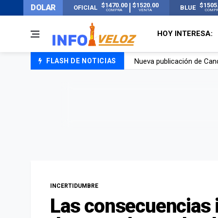
$1470.00
$1520.00
$1505
DOLAR
OFICIAL
BLUE
COMPRA
VENTA
COMP
HOY INTERESA:
FLASH DE NOTICIAS
Un joven murió quemado po
Franco Colapinto contó que
El Senado dio media sanció
Nueva publicación de Can
INCERTIDUMBRE
Las consecuencias i