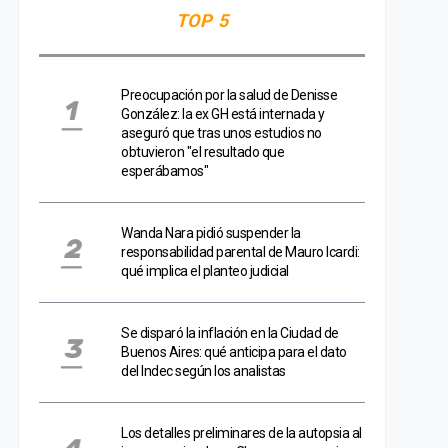
TOP 5
Preocupación por la salud de Denisse
González: la ex GH está internada y
aseguró que tras unos estudios no
obtuvieron "el resultado que
esperábamos"
Wanda Nara pidió suspender la
responsabilidad parental de Mauro Icardi:
qué implica el planteo judicial
Se disparó la inflación en la Ciudad de
Buenos Aires: qué anticipa para el dato
del Indec según los analistas
Los detalles preliminares de la autopsia al