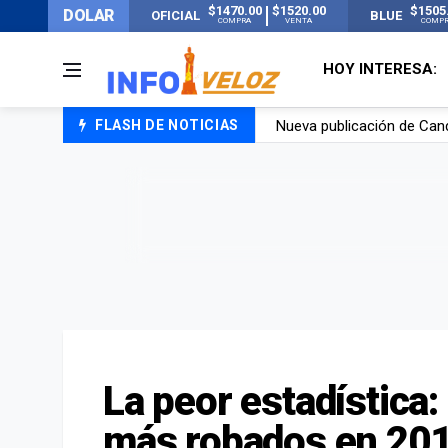
$1470.00
$1520.00
$1505
DOLAR
OFICIAL
BLUE
COMPRA
VENTA
COMP
HOY INTERESA:
FLASH DE NOTICIAS
Un joven murió quemado po
Franco Colapinto contó que
El Senado dio media sanció
Nueva publicación de Can
La peor estadística:
más robados en 20