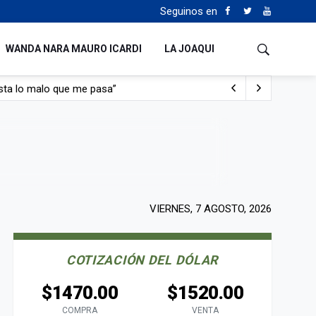
Seguinos en
WANDA NARA MAURO ICARDI
LA JOAQUI
con nafta y prendido fuego
e lo adueñaron lo disfruten”
de Manejo del Fuego
sta lo malo que me pasa”
VIERNES, 7 AGOSTO, 2026
COTIZACIÓN DEL DÓLAR
$1470.00
$1520.00
COMPRA
VENTA