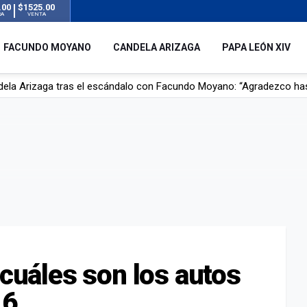
.00
$1525.00
RA
VENTA
FACUNDO MOYANO
CANDELA ARIZAGA
PAPA LEÓN XIV
r su novia en San Luis: pasó seis días de agonía tras ser rociado 
 le robaron durante sus vacaciones en Italia: “Espero que los que s
n a la ley de Inviolabilidad de la Propiedad Privada, sin el capítulo 
dela Arizaga tras el escándalo con Facundo Moyano: “Agradezco ha
 cuáles son los autos
16