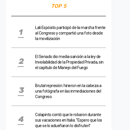
TOP 5
Lali Espósito participó de la marcha frente
al Congreso y compartió una foto desde
la movilización
El Senado dio media sanción a la ley de
Inviolabilidad de la Propiedad Privada, sin
el capítulo de Manejo del Fuego
Brutal represión: hirieron en la cabeza a
una fotógrafa en las inmediaciones del
Congreso
Colapinto contó que le robaron durante
sus vacaciones en Italia: “Espero que los
que se lo adueñaron lo disfruten”