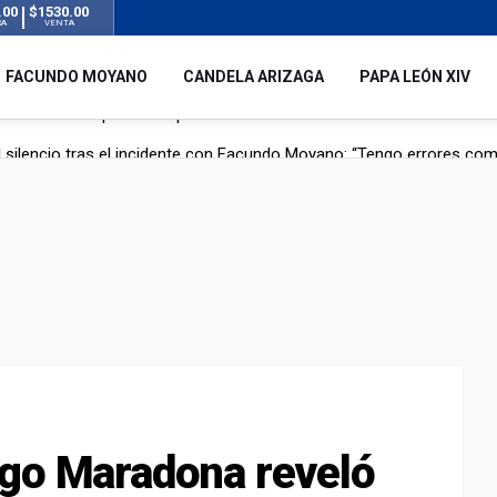
.00
$1530.00
RA
VENTA
FACUNDO MOYANO
CANDELA ARIZAGA
PAPA LEÓN XIV
 silencio tras el incidente con Facundo Moyano: “Tengo errores com
remas para dolores musculares de una conocida marca
ngreso contra el Gobierno por su proyecto para modificar la ley de 
uz en el AMBA por el temporal
ego Maradona reveló