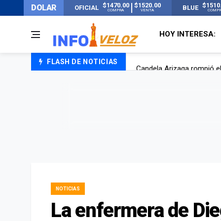
$1470.00
$1520.00
$1510
DOLAR
OFICIAL
BLUE
COMPRA
VENTA
COMP
HOY INTERESA:
FLASH DE NOTICIAS
Candela Arizaga rompió el
La ANMAT prohibió dos c
La oposición marcha al Co
Casi 20000 usuarios sin l
NOTICIAS
La enfermera de Di