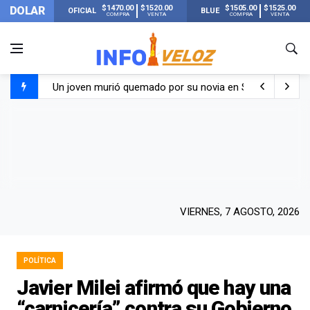
$1470.00
$1520.00
$1505.00
$1525.00
DOLAR
OFICIAL
BLUE
COMPRA
VENTA
COMPRA
VENTA
Un joven murió quemado por su novia en San Luis: pasó s
Franco Colapinto contó que le robaron durante sus vacaci
El Senado dio media sanción a la ley de Inviolabilidad de
Nueva publicación de Candela Arizaga tras el escándal
VIERNES, 7 AGOSTO, 2026
POLÍTICA
Javier Milei afirmó que hay una
“carnicería” contra su Gobierno