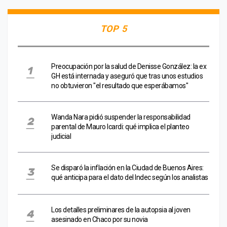
TOP 5
Preocupación por la salud de Denisse González: la ex
GH está internada y aseguró que tras unos estudios
no obtuvieron "el resultado que esperábamos"
Wanda Nara pidió suspender la responsabilidad
parental de Mauro Icardi: qué implica el planteo
judicial
Se disparó la inflación en la Ciudad de Buenos Aires:
qué anticipa para el dato del Indec según los analistas
Los detalles preliminares de la autopsia al joven
asesinado en Chaco por su novia