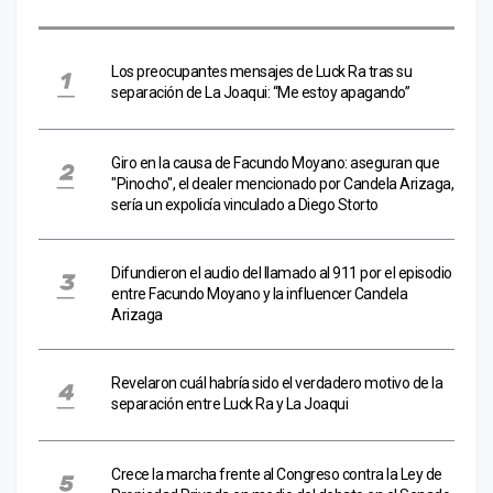
Los preocupantes mensajes de Luck Ra tras su
separación de La Joaqui: “Me estoy apagando”
Giro en la causa de Facundo Moyano: aseguran que
"Pinocho", el dealer mencionado por Candela Arizaga,
sería un expolicía vinculado a Diego Storto
Difundieron el audio del llamado al 911 por el episodio
entre Facundo Moyano y la influencer Candela
Arizaga
Revelaron cuál habría sido el verdadero motivo de la
separación entre Luck Ra y La Joaqui
Crece la marcha frente al Congreso contra la Ley de