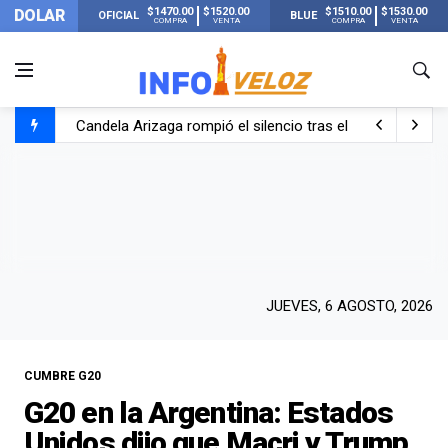
$1470.00
$1520.00
$1510.00
$1530.00
DOLAR
OFICIAL
BLUE
COMPRA
VENTA
COMPRA
VENTA
Candela Arizaga rompió el silencio tras el incidente c
La ANMAT prohibió dos cremas para dolores musculare
La oposición marcha al Congreso contra el Gobierno por 
Casi 20000 usuarios sin luz en el AMBA por el temporal
JUEVES, 6 AGOSTO, 2026
CUMBRE G20
G20 en la Argentina: Estados
Unidos dijo que Macri y Trump