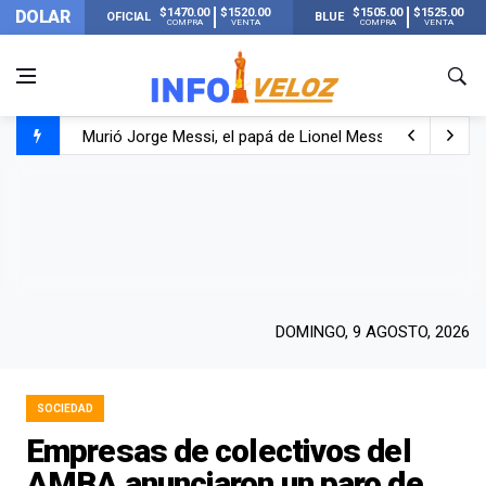
$1470.00
$1520.00
$1505.00
$1525.00
DOLAR
OFICIAL
BLUE
COMPRA
VENTA
COMPRA
VENTA
Murió Jorge Messi, el papá de Lionel Messi
Murió Jorge Messi, el hombre que acompañó a Lionel de
Los mensajes de Newell’s y el resto del mundo del fútbo
DOMINGO, 9 AGOSTO, 2026
SOCIEDAD
Empresas de colectivos del
AMBA anunciaron un paro de