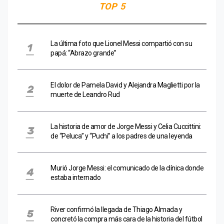
TOP 5
La última foto que Lionel Messi compartió con su
papá: “Abrazo grande”
El dolor de Pamela David y Alejandra Maglietti por la
muerte de Leandro Rud
La historia de amor de Jorge Messi y Celia Cuccittini:
de “Peluca” y “Puchi” a los padres de una leyenda
Murió Jorge Messi: el comunicado de la clínica donde
estaba internado
River confirmó la llegada de Thiago Almada y
concretó la compra más cara de la historia del fútbol