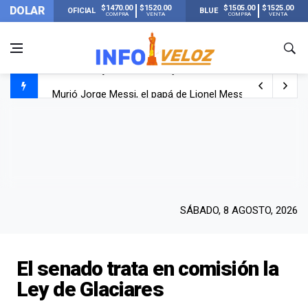
$1470.00
$1520.00
$1505.00
$1525.00
DOLAR
OFICIAL
BLUE
COMPRA
VENTA
COMPRA
VENTA
Murió Jorge Messi, el papá de Lionel Messi
Murió Jorge Messi, el hombre que acompañó a Lionel de
Los mensajes de Newell’s y el resto del mundo del fútbo
SÁBADO, 8 AGOSTO, 2026
El senado trata en comisión la
Ley de Glaciares