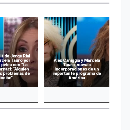
it de Jorge Rial
rcela Tauro por
Alex Caniggia y Marcela
Ma
a pelea con “La
Tauro, nuevas
r
rnaci: “Alguien
incorporaciones de un
s problemas de
importante programa de
icción"
América