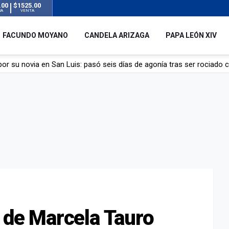
.00
$1525.00
RA
VENTA
FACUNDO MOYANO
CANDELA ARIZAGA
PAPA LEÓN XIV
r su novia en San Luis: pasó seis días de agonía tras ser rociado 
 le robaron durante sus vacaciones en Italia: “Espero que los que s
n a la ley de Inviolabilidad de la Propiedad Privada, sin el capítulo 
dela Arizaga tras el escándalo con Facundo Moyano: “Agradezco ha
o de Marcela Tauro