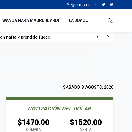
Seguinos en
WANDA NARA MAURO ICARDI
LA JOAQUI
con nafta y prendido fuego
e lo adueñaron lo disfruten”
de Manejo del Fuego
sta lo malo que me pasa”
SÁBADO, 8 AGOSTO, 2026
COTIZACIÓN DEL DÓLAR
$1470.00
$1520.00
COMPRA
VENTA