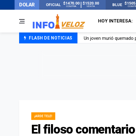
$1470.00
$1520.00
$1505
DOLAR
OFICIAL
BLUE
COMPRA
VENTA
COMP
HOY INTERESA:
Un joven murió quemado po
FLASH DE NOTICIAS
Franco Colapinto contó que
El Senado dio media sanció
Nueva publicación de Can
¡ARDE TELE!
El filoso comentari