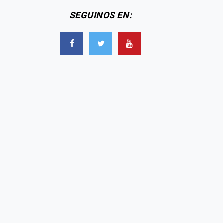
SEGUINOS EN:
Picante tuit de Jorge Rial
rcela Tauro lanzó una
contra Marcela Tauro por
espuesta letal contra
contar la pelea con “La
Jorge Rial: "Siempre
Negra” Vernaci: “Alguien
discriminando a las
con graves problemas de
mujeres del medio"
dicción"