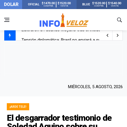
$1470.00
$1520.00
$1520.00
$1540.00
DOLAR
OFICIAL
BLUE
COMPRA
VENTA
COMPRA
VENTA
Tensión diplomática: Brasil no enviará a su embajador a Bu
Un nene de 6 años murió ahogado en una pileta de trata
El papa León XIV visitará Argentina en noviembre: estar
Liberaron a Facundo Moyano tras el incidente con Candel
MIÉRCOLES, 5 AGOSTO, 2026
¡ARDE TELE!
El desgarrador testimonio de
Soledad Aquino sobre su