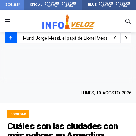
$1470.00
$1520.00
$1505.00
$1525.00
DOLAR
OFICIAL
BLUE
COMPRA
VENTA
COMPRA
VENTA
Murió Jorge Messi, el papá de Lionel Messi
Murió Jorge Messi, el hombre que acompañó a Lionel de
Los mensajes de Newell’s y el resto del mundo del fútbo
LUNES, 10 AGOSTO, 2026
SOCIEDAD
Cuáles son las ciudades con
más pobres en Argentina