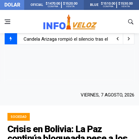
$1470.00
$1520.00
$1510.00
$1530.00
DOLAR
OFICIAL
BLUE
COMPRA
VENTA
COMPRA
VENTA
Candela Arizaga rompió el silencio tras el incidente c
La ANMAT prohibió dos cremas para dolores musculare
La oposición marcha al Congreso contra el Gobierno por 
Casi 20000 usuarios sin luz en el AMBA por el temporal
VIERNES, 7 AGOSTO, 2026
SOCIEDAD
Crisis en Bolivia: La Paz
continúa bloqueada pese a los