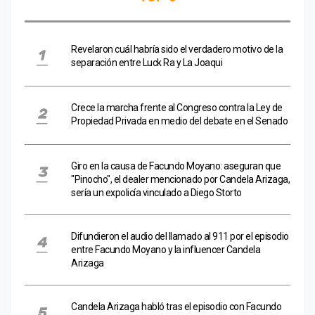
Revelaron cuál habría sido el verdadero motivo de la
separación entre Luck Ra y La Joaqui
Crece la marcha frente al Congreso contra la Ley de
Propiedad Privada en medio del debate en el Senado
Giro en la causa de Facundo Moyano: aseguran que
"Pinocho", el dealer mencionado por Candela Arizaga,
sería un expolicía vinculado a Diego Storto
Difundieron el audio del llamado al 911 por el episodio
entre Facundo Moyano y la influencer Candela
Arizaga
Candela Arizaga habló tras el episodio con Facundo