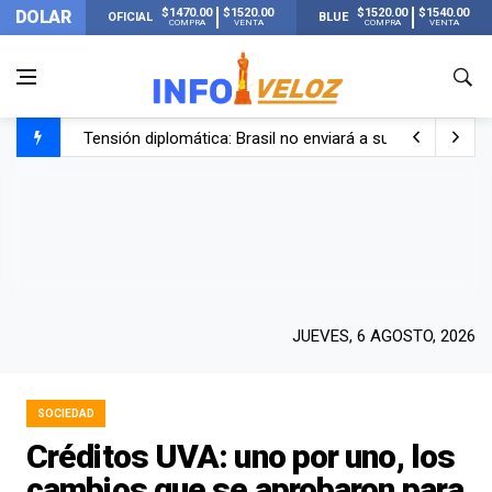
$1470.00
$1520.00
$1520.00
$1540.00
DOLAR
OFICIAL
BLUE
COMPRA
VENTA
COMPRA
VENTA
Tensión diplomática: Brasil no enviará a su embajador a Bu
Un nene de 6 años murió ahogado en una pileta de trata
El papa León XIV visitará Argentina en noviembre: estar
Liberaron a Facundo Moyano tras el incidente con Candel
JUEVES, 6 AGOSTO, 2026
SOCIEDAD
Créditos UVA: uno por uno, los
cambios que se aprobaron para