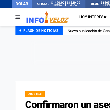
$1470.00
$1520.00
$1505
DOLAR
OFICIAL
BLUE
COMPRA
VENTA
COMP
HOY INTERESA:
FLASH DE NOTICIAS
Un joven murió quemado po
Franco Colapinto contó que
El Senado dio media sanció
Nueva publicación de Can
¡ARDE TELE!
Confirmaron un ases