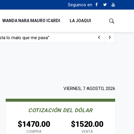
Seguinos en
WANDA NARA MAURO ICARDI
LA JOAQUI
con nafta y prendido fuego
e lo adueñaron lo disfruten”
de Manejo del Fuego
sta lo malo que me pasa”
VIERNES, 7 AGOSTO, 2026
COTIZACIÓN DEL DÓLAR
$1470.00
$1520.00
COMPRA
VENTA