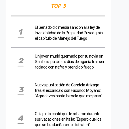
TOP 5
El Senado dio media sanción a la ley de
Inviolabilidad de la Propiedad Privada, sin
el capítulo de Manejo del Fuego
Un joven murió quemado por su novia en
San Luis: pasó seis días de agonía tras ser
rociado con nafta y prendido fuego
Nueva publicación de Candela Arizaga
tras el escándalo con Facundo Moyano:
“Agradezco hasta lo malo que me pasa”
Colapinto contó que le robaron durante
sus vacaciones en Italia: “Espero que los
que se lo adueñaron lo disfruten”