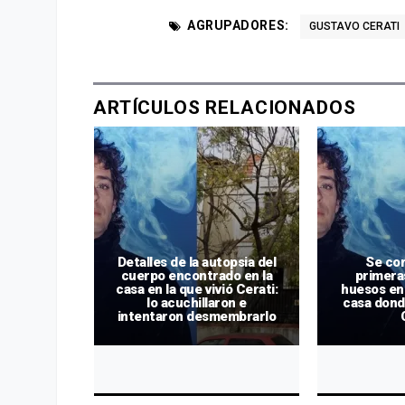
AGRUPADORES:
GUSTAVO CERATI
ARTÍCULOS RELACIONADOS
os en la
Detalles de la autopsia del
Se con
 Cerati:
cuerpo encontrado en la
primeras
r si se
casa en la que vivió Cerati:
huesos en
fue un
lo acuchillaron e
casa dond
o
intentaron desmembrarlo