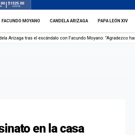
.00
$1525.00
RA
VENTA
FACUNDO MOYANO
CANDELA ARIZAGA
PAPA LEÓN XIV
r su novia en San Luis: pasó seis días de agonía tras ser rociado 
 le robaron durante sus vacaciones en Italia: “Espero que los que s
n a la ley de Inviolabilidad de la Propiedad Privada, sin el capítulo 
dela Arizaga tras el escándalo con Facundo Moyano: “Agradezco ha
inato en la casa