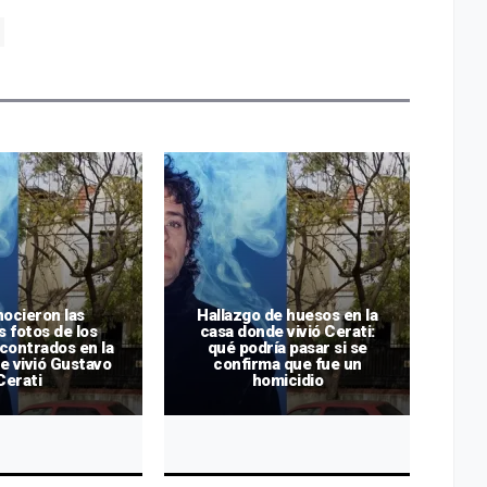
ocieron las
Hallazgo de huesos en la
Det
 fotos de los
casa donde vivió Cerati:
cu
contrados en la
qué podría pasar si se
casa
e vivió Gustavo
confirma que fue un
Cerati
homicidio
int