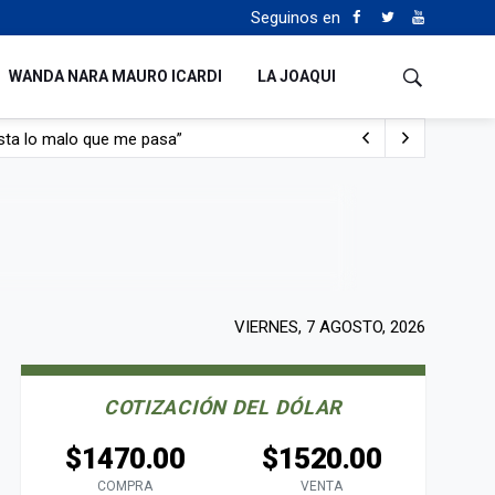
Seguinos en
WANDA NARA MAURO ICARDI
LA JOAQUI
con nafta y prendido fuego
e lo adueñaron lo disfruten”
de Manejo del Fuego
sta lo malo que me pasa”
VIERNES, 7 AGOSTO, 2026
COTIZACIÓN DEL DÓLAR
$1470.00
$1520.00
COMPRA
VENTA