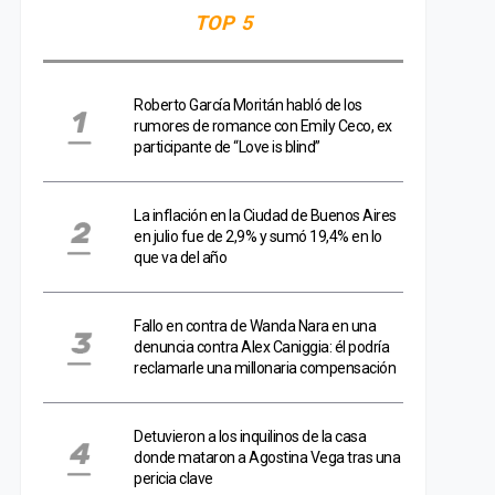
TOP 5
Roberto García Moritán habló de los
rumores de romance con Emily Ceco, ex
participante de “Love is blind”
La inflación en la Ciudad de Buenos Aires
en julio fue de 2,9% y sumó 19,4% en lo
que va del año
Fallo en contra de Wanda Nara en una
denuncia contra Alex Caniggia: él podría
reclamarle una millonaria compensación
Detuvieron a los inquilinos de la casa
donde mataron a Agostina Vega tras una
pericia clave