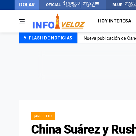
$1470.00
$1520.00
$1505
DOLAR
OFICIAL
BLUE
COMPRA
VENTA
COMP
HOY INTERESA:
FLASH DE NOTICIAS
Un joven murió quemado po
Franco Colapinto contó que
El Senado dio media sanció
Nueva publicación de Can
¡ARDE TELE!
China Suárez y Rushe