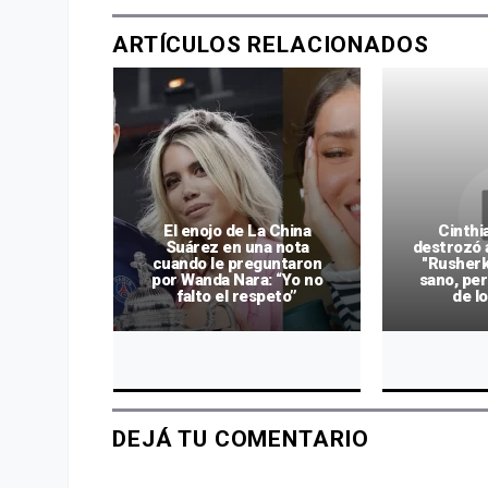
ARTÍCULOS RELACIONADOS
El enojo de La China
Cinthi
rendió a
Suárez en una nota
destrozó 
 con un
cuando le preguntaron
"Rusherk
o por su
por Wanda Nara: “Yo no
sano, per
os
falto el respeto”
de l
DEJÁ TU COMENTARIO