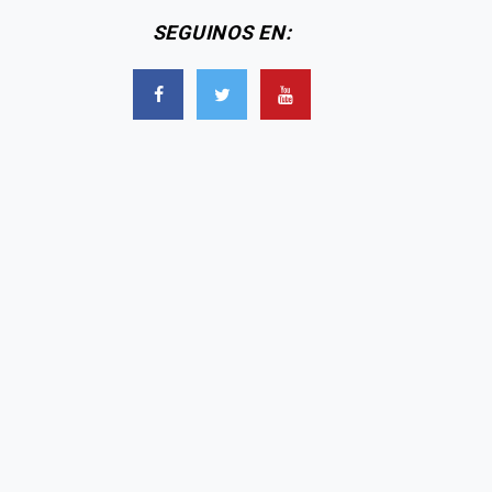
SEGUINOS EN:
El enojo de La China
Cinthia Fernández
Suárez en una nota
destrozó a China Suárez:
uando le preguntaron
"Rusherking es un pibe
r Wanda Nara: “Yo no
sano, pero ella es amiga
falto el respeto”
de lo ocupado"