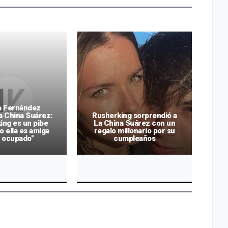
a Fernández
a China Suárez:
Rusherking sorprendió a
ing es un pibe
La China Suárez con un
c
o ella es amiga
regalo millonario por su
po
o ocupado"
cumpleaños