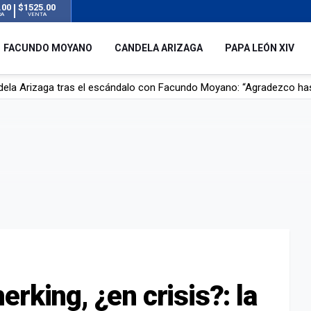
.00
$1525.00
RA
VENTA
FACUNDO MOYANO
CANDELA ARIZAGA
PAPA LEÓN XIV
r su novia en San Luis: pasó seis días de agonía tras ser rociado 
 le robaron durante sus vacaciones en Italia: “Espero que los que s
n a la ley de Inviolabilidad de la Propiedad Privada, sin el capítulo 
dela Arizaga tras el escándalo con Facundo Moyano: “Agradezco ha
rking, ¿en crisis?: la