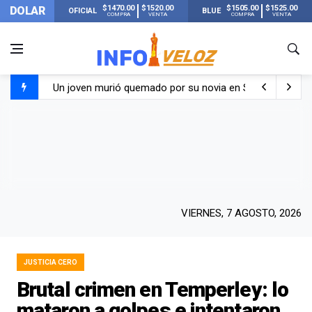
$1470.00
$1520.00
$1505.00
$1525.00
DOLAR
OFICIAL
BLUE
COMPRA
VENTA
COMPRA
VENTA
Un joven murió quemado por su novia en San Luis: pasó s
Franco Colapinto contó que le robaron durante sus vacaci
El Senado dio media sanción a la ley de Inviolabilidad de
Nueva publicación de Candela Arizaga tras el escándal
VIERNES, 7 AGOSTO, 2026
JUSTICIA CERO
Brutal crimen en Temperley: lo
mataron a golpes e intentaron