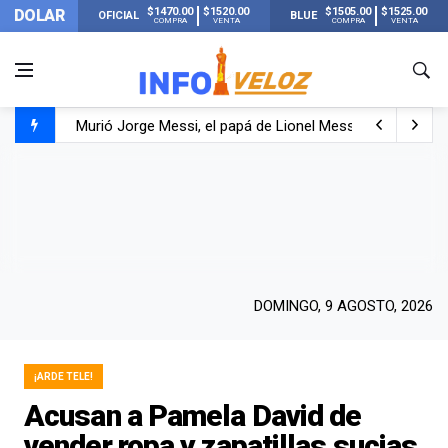
$1470.00
$1520.00
$1505.00
$1525.00
DOLAR
OFICIAL
BLUE
COMPRA
VENTA
COMPRA
VENTA
Murió Jorge Messi, el papá de Lionel Messi
Murió Jorge Messi, el hombre que acompañó a Lionel de
Los mensajes de Newell’s y el resto del mundo del fútbo
DOMINGO, 9 AGOSTO, 2026
¡ARDE TELE!
Acusan a Pamela David de
vender ropa y zapatillas sucias