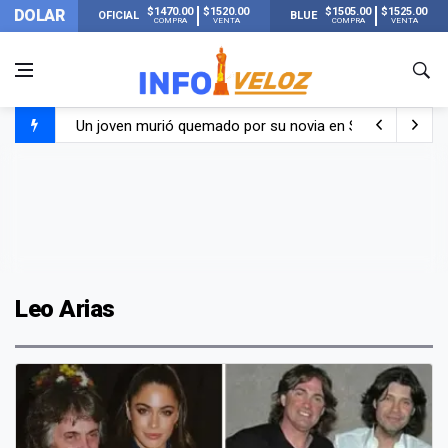
$1470.00
$1520.00
$1505.00
$1525.00
DOLAR
OFICIAL
BLUE
COMPRA
VENTA
COMPRA
VENTA
Un joven murió quemado por su novia en San Luis: pasó s
Franco Colapinto contó que le robaron durante sus vacaci
El Senado dio media sanción a la ley de Inviolabilidad de
Nueva publicación de Candela Arizaga tras el escándal
Leo Arias