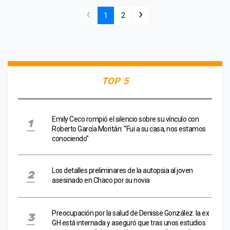
‹
›
1
2
TOP 5
Emily Ceco rompió el silencio sobre su vínculo con
Roberto García Moritán: “Fui a su casa, nos estamos
conociendo”
Los detalles preliminares de la autopsia al joven
asesinado en Chaco por su novia
Preocupación por la salud de Denisse González: la ex
GH está internada y aseguró que tras unos estudios