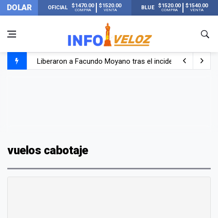
$1470.00
$1520.00
$1520.00
$1540.00
DOLAR
OFICIAL
BLUE
COMPRA
VENTA
COMPRA
VENTA
Liberaron a Facundo Moyano tras el incidente con Candel
Tensión diplomática: Brasil no enviará a su embajador a Bu
Un nene de 6 años murió ahogado en una pileta de trata
El papa León XIV visitará Argentina en noviembre: estar
vuelos cabotaje