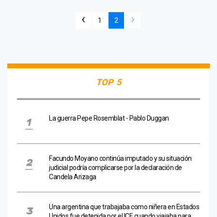
‹
›
1
2
TOP 5
La guerra Pepe Rosemblat - Pablo Duggan
Facundo Moyano continúa imputado y su situación
judicial podría complicarse por la declaración de
Candela Arizaga
Una argentina que trabajaba como niñera en Estados
Unidos fue detenida por el ICE cuando viajaba para