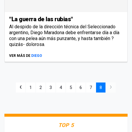
"La guerra de las rubias"
Al despido de la dirección técnica del Seleccionado
argentino, Diego Maradona debe enfrentarse día a día
con una pelea aún más punzante, y hasta también ?
quizás- dolorosa.
VER MÁS DE
DIEGO
‹
›
1
2
3
4
5
6
7
8
TOP 5