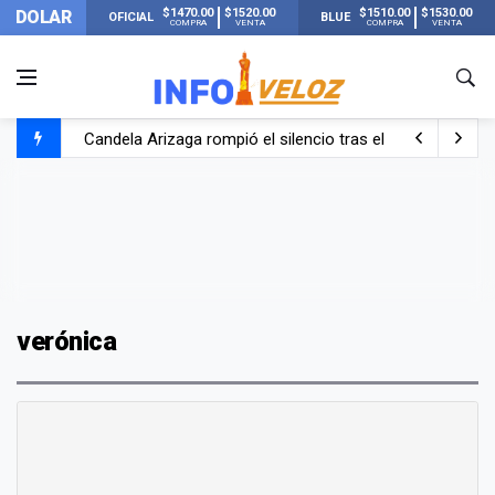
$1470.00
$1520.00
$1510.00
$1530.00
DOLAR
OFICIAL
BLUE
COMPRA
VENTA
COMPRA
VENTA
Candela Arizaga rompió el silencio tras el incidente c
La ANMAT prohibió dos cremas para dolores musculare
La oposición marcha al Congreso contra el Gobierno por 
Casi 20000 usuarios sin luz en el AMBA por el temporal
verónica