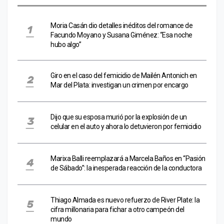
Moria Casán dio detalles inéditos del romance de
Facundo Moyano y Susana Giménez: “Esa noche
hubo algo”
Giro en el caso del femicidio de Mailén Antonich en
Mar del Plata: investigan un crimen por encargo
Dijo que su esposa murió por la explosión de un
celular en el auto y ahora lo detuvieron por femicidio
Marixa Balli reemplazará a Marcela Baños en “Pasión
de Sábado”: la inesperada reacción de la conductora
Thiago Almada es nuevo refuerzo de River Plate: la
cifra millonaria para fichar a otro campeón del
mundo