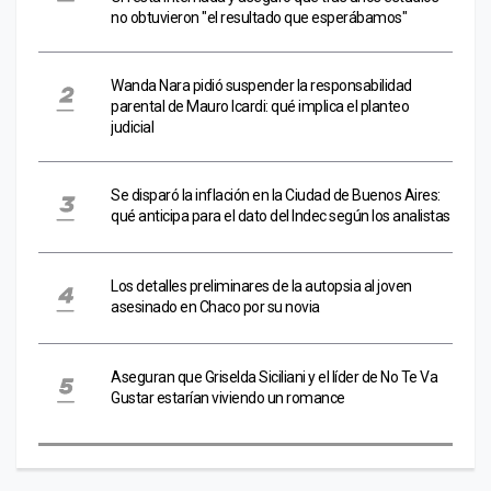
no obtuvieron "el resultado que esperábamos"
Wanda Nara pidió suspender la responsabilidad
parental de Mauro Icardi: qué implica el planteo
judicial
Se disparó la inflación en la Ciudad de Buenos Aires:
qué anticipa para el dato del Indec según los analistas
Los detalles preliminares de la autopsia al joven
asesinado en Chaco por su novia
Aseguran que Griselda Siciliani y el líder de No Te Va
Gustar estarían viviendo un romance