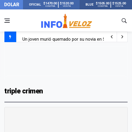
$1470.00
$1520.00
$1505.00
$1525.00
DOLAR
OFICIAL
BLUE
COMPRA
VENTA
COMPRA
VENTA
Un joven murió quemado por su novia en San Luis: pasó s
Franco Colapinto contó que le robaron durante sus vacaci
El Senado dio media sanción a la ley de Inviolabilidad de
Nueva publicación de Candela Arizaga tras el escándal
triple crimen