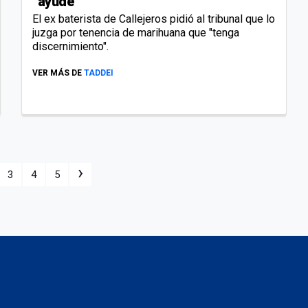
"ayude"
El ex baterista de Callejeros pidió al tribunal que lo
juzga por tenencia de marihuana que "tenga
discernimiento".
VER MÁS DE
TADDEI
›
3
4
5