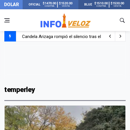
$1470.00
$1520.00
$1510.00
$1530.00
DOLAR
OFICIAL
BLUE
COMPRA
VENTA
COMPRA
VENTA
Candela Arizaga rompió el silencio tras el incidente c
La ANMAT prohibió dos cremas para dolores musculare
La oposición marcha al Congreso contra el Gobierno por 
Casi 20000 usuarios sin luz en el AMBA por el temporal
temperley