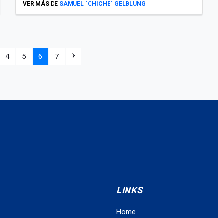
VER MÁS DE
SAMUEL "CHICHE" GELBLUNG
›
4
5
6
7
LINKS
Home