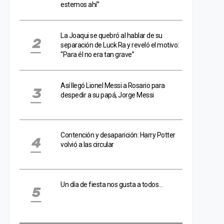
estemos ahí”
La Joaqui se quebró al hablar de su
separación de Luck Ra y reveló el motivo:
“Para él no era tan grave”
Así llegó Lionel Messi a Rosario para
despedir a su papá, Jorge Messi
Contención y desaparición: Harry Potter
volvió a las circular
Un día de fiesta nos gusta a todos…