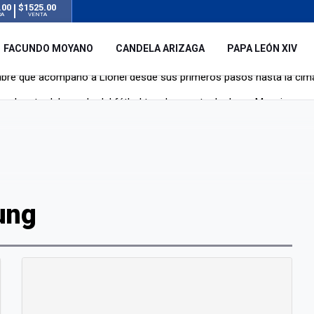
.00
$1525.00
RA
VENTA
FACUNDO MOYANO
CANDELA ARIZAGA
PAPA LEÓN XIV
y el resto del mundo del fútbol tras la muerte de Jorge Messi
á de Lionel Messi
mbre que acompañó a Lionel desde sus primeros pasos hasta la cima
ung