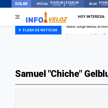
$1470.00
$1520.00
$1505
DOLAR
OFICIAL
BLUE
COMPRA
VENTA
COMP
HOY INTERESA:
FLASH DE NOTICIAS
Los mensajes de Newell’s 
Murió Jorge Messi, el pap
Murió Jorge Messi, el ho
Samuel "Chiche" Gelbl