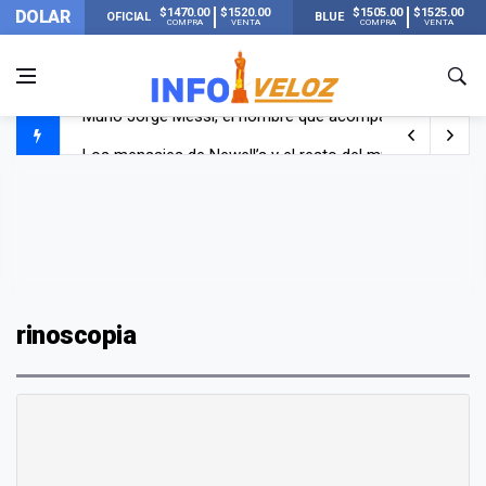
$1470.00
$1520.00
$1505.00
$1525.00
DOLAR
OFICIAL
BLUE
COMPRA
VENTA
COMPRA
VENTA
Murió Jorge Messi, el hombre que acompañó a Lionel de
Los mensajes de Newell’s y el resto del mundo del fútbo
Murió Jorge Messi, el papá de Lionel Messi
rinoscopia