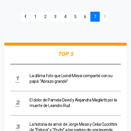
‹
›
1
2
3
4
5
6
7
TOP 5
La última foto que Lionel Messi compartió con su
papá: “Abrazo grande”
El dolor de Pamela David y Alejandra Maglietti por la
muerte de Leandro Rud
La historia de amor de Jorge Messi y Celia Cuccittini:
de “Peluca” y “Puchi” a los padres de una leyenda