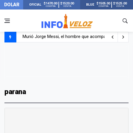
$1470.00
$1520.00
$1505.00
$1525.00
DOLAR
OFICIAL
BLUE
COMPRA
VENTA
COMPRA
VENTA
Murió Jorge Messi, el hombre que acompañó a Lionel de
Los mensajes de Newell’s y el resto del mundo del fútbo
Murió Jorge Messi, el papá de Lionel Messi
parana