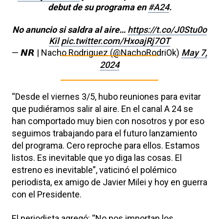
debut de su programa en
#A24
.
No anuncio si saldra al aire…
https://t.co/J0Stu0o
Kil
pic.twitter.com/HxoajRj7OT
— 𝙉𝙍 | Nacho Rodriguez (@NachoRodriOk)
May 7,
2024
“Desde el viernes 3/5, hubo reuniones para evitar
que pudiéramos salir al aire. En el canal A 24 se
han comportado muy bien con nosotros y por eso
seguimos trabajando para el futuro lanzamiento
del programa. Cero reproche para ellos. Estamos
listos. Es inevitable que yo diga las cosas. El
estreno es inevitable”, vaticinó el polémico
periodista, ex amigo de Javier Milei y hoy en guerra
con el Presidente.
El periodista agregó: “No nos importan los