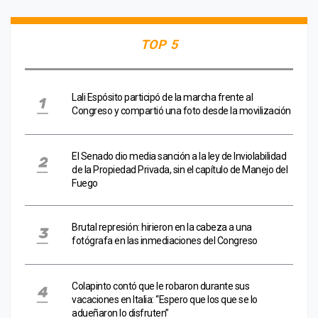
TOP 5
Lali Espósito participó de la marcha frente al
Congreso y compartió una foto desde la movilización
El Senado dio media sanción a la ley de Inviolabilidad
de la Propiedad Privada, sin el capítulo de Manejo del
Fuego
Brutal represión: hirieron en la cabeza a una
fotógrafa en las inmediaciones del Congreso
Colapinto contó que le robaron durante sus
vacaciones en Italia: “Espero que los que se lo
adueñaron lo disfruten”