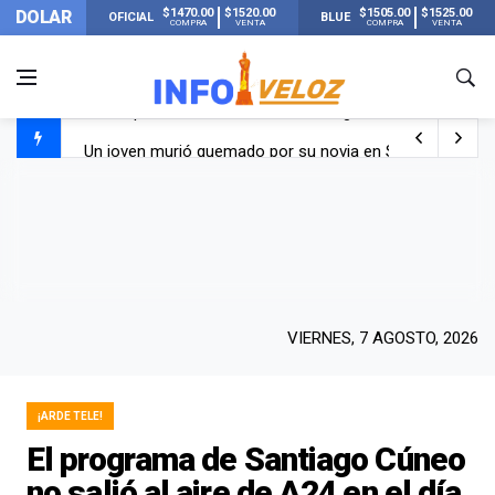
$1470.00
$1520.00
$1505.00
$1525.00
DOLAR
OFICIAL
BLUE
COMPRA
VENTA
COMPRA
VENTA
Un joven murió quemado por su novia en San Luis: pasó s
Franco Colapinto contó que le robaron durante sus vacaci
El Senado dio media sanción a la ley de Inviolabilidad de
Nueva publicación de Candela Arizaga tras el escándal
VIERNES, 7 AGOSTO, 2026
¡ARDE TELE!
El programa de Santiago Cúneo
no salió al aire de A24 en el día