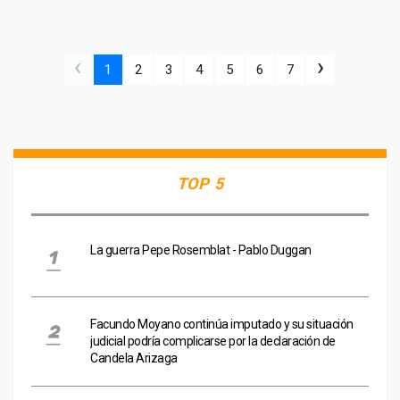
‹
›
1
2
3
4
5
6
7
TOP 5
La guerra Pepe Rosemblat - Pablo Duggan
Facundo Moyano continúa imputado y su situación
judicial podría complicarse por la declaración de
Candela Arizaga