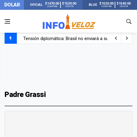
$1470.00
$1520.00
$1520.00
$1540.00
DOLAR
OFICIAL
BLUE
COMPRA
VENTA
COMPRA
VENTA
Tensión diplomática: Brasil no enviará a su embajador a Bu
Un nene de 6 años murió ahogado en una pileta de trata
El papa León XIV visitará Argentina en noviembre: estar
Liberaron a Facundo Moyano tras el incidente con Candel
Padre Grassi