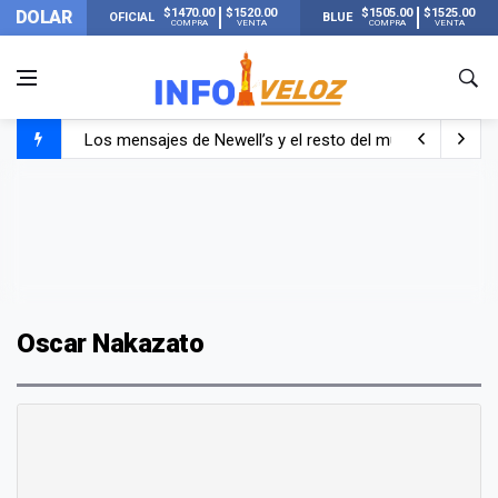
$1470.00
$1520.00
$1505.00
$1525.00
DOLAR
OFICIAL
BLUE
COMPRA
VENTA
COMPRA
VENTA
Los mensajes de Newell’s y el resto del mundo del fútbo
Murió Jorge Messi, el papá de Lionel Messi
Murió Jorge Messi, el hombre que acompañó a Lionel de
Oscar Nakazato