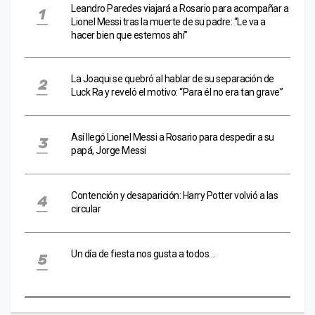
Leandro Paredes viajará a Rosario para acompañar a
Lionel Messi tras la muerte de su padre: “Le va a
hacer bien que estemos ahí”
La Joaqui se quebró al hablar de su separación de
Luck Ra y reveló el motivo: “Para él no era tan grave”
Así llegó Lionel Messi a Rosario para despedir a su
papá, Jorge Messi
Contención y desaparición: Harry Potter volvió a las
circular
Un día de fiesta nos gusta a todos…