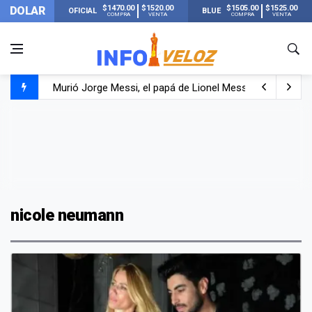
$1470.00
$1520.00
$1505.00
$1525.00
DOLAR
OFICIAL
BLUE
COMPRA
VENTA
COMPRA
VENTA
Murió Jorge Messi, el hombre que acompañó a Lionel de
Los mensajes de Newell’s y el resto del mundo del fútbo
Murió Jorge Messi, el papá de Lionel Messi
nicole neumann