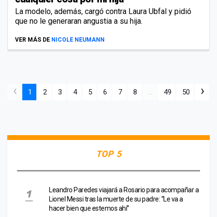
La modelo, además, cargó contra Laura Ubfal y pidió
que no le generaran angustia a su hija.
VER MÁS DE
NICOLE NEUMANN
‹
›
1
2
3
4
5
6
7
8
...
49
50
TOP 5
Leandro Paredes viajará a Rosario para acompañar a
Lionel Messi tras la muerte de su padre: “Le va a
hacer bien que estemos ahí”