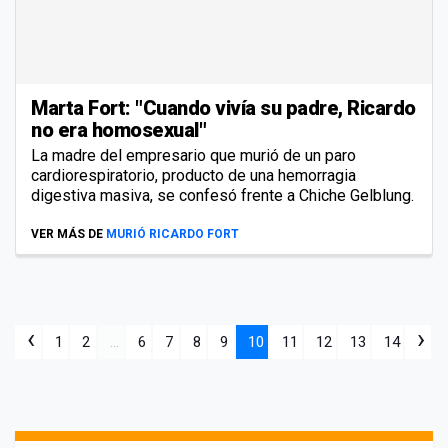
Marta Fort: "Cuando vivía su padre, Ricardo
no era homosexual"
La madre del empresario que murió de un paro
cardiorespiratorio, producto de una hemorragia
digestiva masiva, se confesó frente a Chiche Gelblung.
VER MÁS DE
MURIÓ RICARDO FORT
‹
›
1
2
...
6
7
8
9
10
11
12
13
14