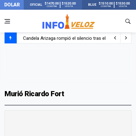
$1470.00
$1520.00
$1510.00
$1530.00
DOLAR
OFICIAL
BLUE
COMPRA
VENTA
COMPRA
VENTA
Candela Arizaga rompió el silencio tras el incidente c
La ANMAT prohibió dos cremas para dolores musculare
La oposición marcha al Congreso contra el Gobierno por 
Casi 20000 usuarios sin luz en el AMBA por el temporal
Murió Ricardo Fort