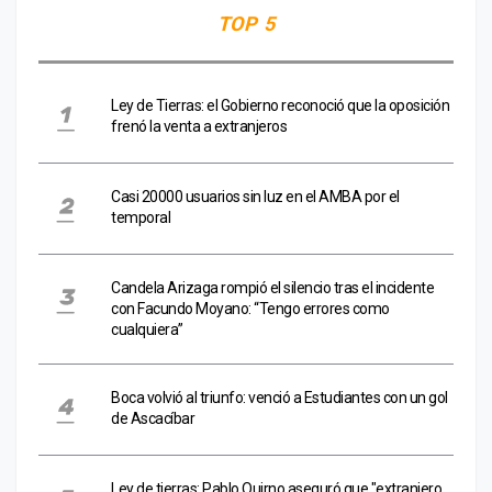
TOP 5
Ley de Tierras: el Gobierno reconoció que la oposición
frenó la venta a extranjeros
Casi 20000 usuarios sin luz en el AMBA por el
temporal
Candela Arizaga rompió el silencio tras el incidente
con Facundo Moyano: “Tengo errores como
cualquiera”
Boca volvió al triunfo: venció a Estudiantes con un gol
de Ascacíbar
Ley de tierras: Pablo Quirno aseguró que "extranjero