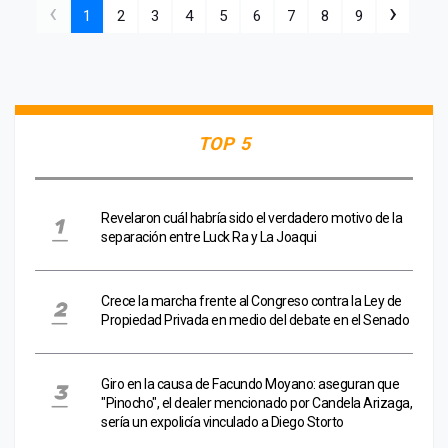
‹
›
1
2
3
4
5
6
7
8
9
TOP 5
Revelaron cuál habría sido el verdadero motivo de la
separación entre Luck Ra y La Joaqui
Crece la marcha frente al Congreso contra la Ley de
Propiedad Privada en medio del debate en el Senado
Giro en la causa de Facundo Moyano: aseguran que
"Pinocho", el dealer mencionado por Candela Arizaga,
sería un expolicía vinculado a Diego Storto