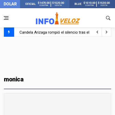
$1470.00
$1520.00
$1510.00
$1530.00
DOLAR
OFICIAL
BLUE
COMPRA
VENTA
COMPRA
VENTA
Candela Arizaga rompió el silencio tras el incidente c
La ANMAT prohibió dos cremas para dolores musculare
La oposición marcha al Congreso contra el Gobierno por 
Casi 20000 usuarios sin luz en el AMBA por el temporal
monica