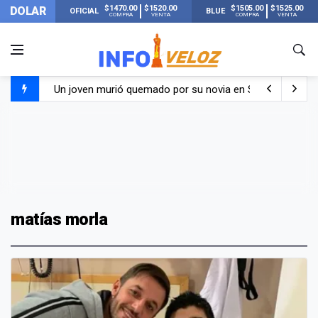
$1470.00
$1520.00
$1505.00
$1525.00
DOLAR
OFICIAL
BLUE
COMPRA
VENTA
COMPRA
VENTA
Un joven murió quemado por su novia en San Luis: pasó s
Franco Colapinto contó que le robaron durante sus vacaci
El Senado dio media sanción a la ley de Inviolabilidad de
Nueva publicación de Candela Arizaga tras el escándal
matías morla