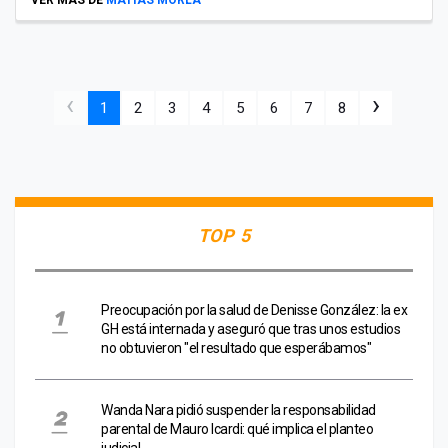
‹
›
1
2
3
4
5
6
7
8
TOP 5
Preocupación por la salud de Denisse González: la ex
GH está internada y aseguró que tras unos estudios
no obtuvieron "el resultado que esperábamos"
Wanda Nara pidió suspender la responsabilidad
parental de Mauro Icardi: qué implica el planteo
judicial