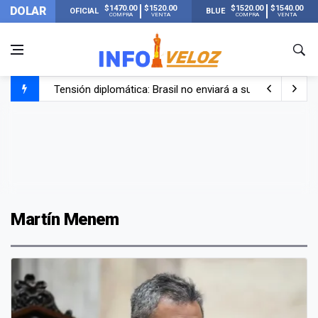
$1470.00
$1520.00
$1520.00
$1540.00
DOLAR
OFICIAL
BLUE
COMPRA
VENTA
COMPRA
VENTA
Tensión diplomática: Brasil no enviará a su embajador a Bu
Un nene de 6 años murió ahogado en una pileta de trata
El papa León XIV visitará Argentina en noviembre: estar
Liberaron a Facundo Moyano tras el incidente con Candel
Martín Menem