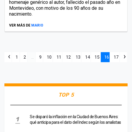
homenaje genérico al autor, fallecido el pasado año en
Montevideo, con motivo de los 90 años de su
nacimiento.
VER MÁS DE
MARIO
‹
›
1
2
...
9
10
11
12
13
14
15
16
17
TOP 5
Se disparó la inflación en la Ciudad de Buenos Aires:
qué anticipa para el dato del Indec según los analistas