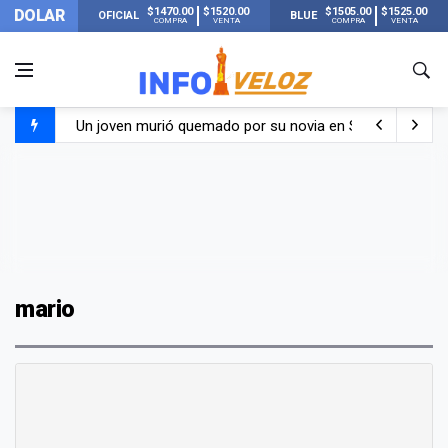
$1470.00
$1520.00
$1505.00
$1525.00
DOLAR
OFICIAL
BLUE
COMPRA
VENTA
COMPRA
VENTA
Un joven murió quemado por su novia en San Luis: pasó s
Franco Colapinto contó que le robaron durante sus vacaci
El Senado dio media sanción a la ley de Inviolabilidad de
Nueva publicación de Candela Arizaga tras el escándal
mario